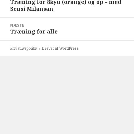
Træning for 8kyu (orange) og op – med
Forrige
Sensi Milansan
indlæg:
NÆSTE
Træning for alle
Næste
indlæg:
Privatlivspolitik
Drevet af WordPress