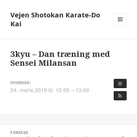
Vejen Shotokan Karate-Do
Kai
MENU
OG
WIDGETS
3kyu – Dan træning med
Sensei Milansan
HVORNÅR:
24. marts 2019 kl. 12:00 – 13:00
Indlægsnavigation
FORRIGE