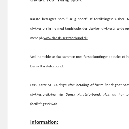
Ulykke ved ”Farlig sport”
Karate betragtes som ”Farlig sport” af forsikringsselskaber
ulykkesforsikring med tandskade, der dækker ulykkestilfælde op
mere på
www.danskkarateforbund.dk
.
Ved indmeldelse skal sammen med første kontingent betales et i
Dansk Karateforbund.
OBS: Først ca. 14 dage efter betaling af første kontingent sa
ulykkesforsikring via Dansk Karateforbund. Hvis du har be
forsikringsselskab.
Information: