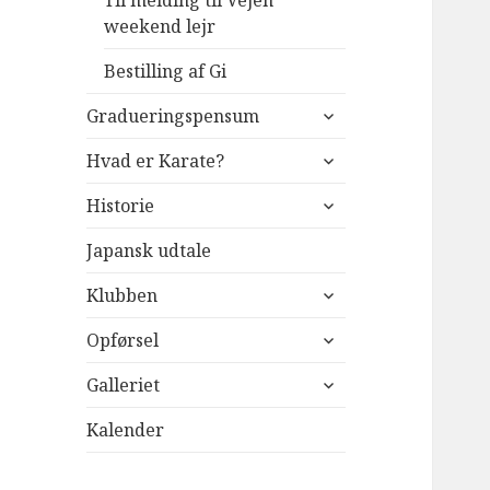
Til melding til Vejen
weekend lejr
Bestilling af Gi
udvid
Gradueringspensum
undermenu
udvid
Hvad er Karate?
undermenu
udvid
Historie
undermenu
Japansk udtale
udvid
Klubben
undermenu
udvid
Opførsel
undermenu
udvid
Galleriet
undermenu
Kalender