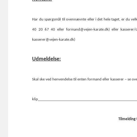
Har du spørgsmål til ovennævnte eller i det hele taget, er du vel
40 20 67 40 eller formand@vejen-karate.dk) eller kasserer/c
kasserer@vejen-karate.dk)
Udmeldelse:
Skal ske ved henvendelse til enten formand eller kasserer – se ov
klip______________________________________________________
Tilmelding t