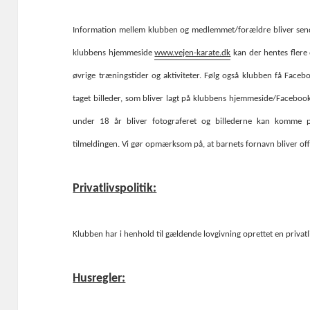
Information mellem klubben og medlemmet/forældre bliver sendt
klubbens hjemmeside
www.vejen-karate.dk
kan der hentes flere 
øvrige træningstider og aktiviteter. Følg også klubben få Faceb
taget billeder, som bliver lagt på klubbens hjemmeside/Facebook
under 18 år bliver fotograferet og billederne kan komme p
tilmeldingen. Vi gør opmærksom på, at barnets fornavn bliver of
Privatlivspolitik:
Klubben har i henhold til gældende lovgivning oprettet en privat
Husregler: