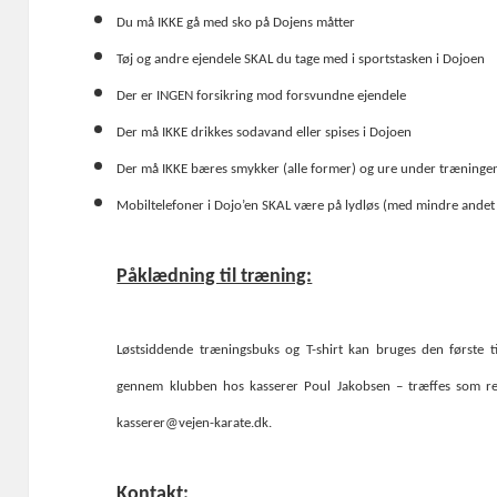
Du må IKKE gå med sko på Dojens måtter
Tøj og andre ejendele SKAL du tage med i sportstasken i Dojoen
Der er INGEN forsikring mod forsvundne ejendele
Der må IKKE drikkes sodavand eller spises i Dojoen
Der må IKKE bæres smykker (alle former) og ure under træninge
Mobiltelefoner i Dojo’en SKAL være på lydløs (med mindre andet e
Påklædning til træning:
Løstsiddende træningsbuks og T-shirt kan bruges den første ti
gennem klubben hos kasserer Poul Jakobsen – træffes som rege
kasserer@vejen-karate.dk.
Kontakt: