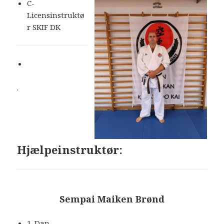
C-
Licensinstruktø
r SKIF DK
.
Hjælpeinstruktør
:
Sempai Maiken Brønd
1. Dan