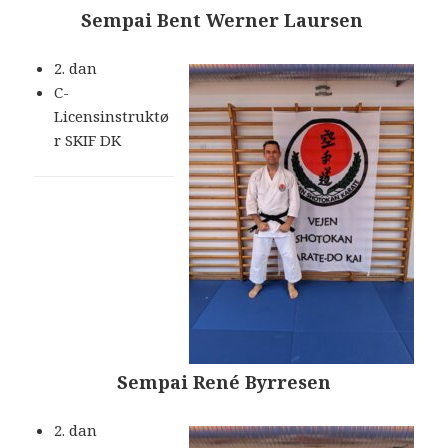
Sempai Bent Werner Laursen
2. dan
C-
Licensinstruktø
r SKIF DK
Sempai René Byrresen
2. dan