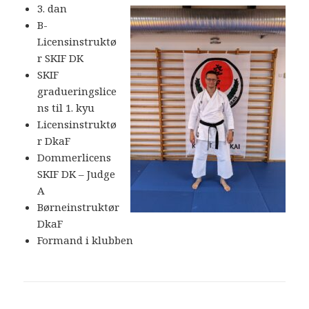
3. dan
B-
Licensinstruktø
r SKIF DK
SKIF
gradueringslice
ns til 1. kyu
Licensinstruktø
r DkaF
Dommerlicens
SKIF DK – Judge
A
Børneinstruktør
DkaF
Formand i klubben