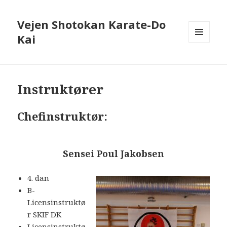
Vejen Shotokan Karate-Do
Kai
MENU
OG
WIDGETS
Instruktører
Chefinstruktør:
Sensei Poul Jakobsen
4. dan
B-
Licensinstruktø
r SKIF DK
Licensinstruktø