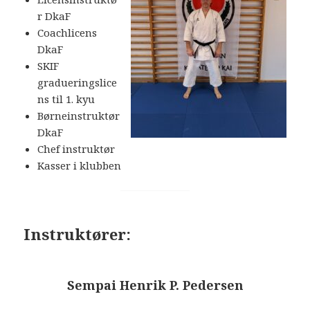
r DkaF
Coachlicens
DkaF
SKIF
gradueringslice
ns til 1. kyu
Børneinstruktør
DkaF
Chef instruktør
Kasser i klubben
Instruktører:
Sempai Henrik P. Pedersen