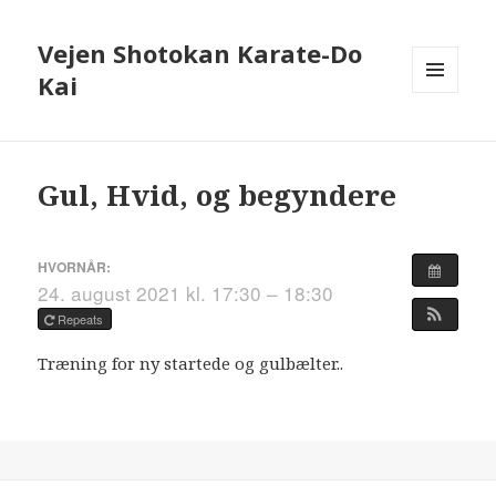
Vejen Shotokan Karate-Do
Kai
MENU
OG
WIDGETS
Gul, Hvid, og begyndere
HVORNÅR:
24. august 2021 kl. 17:30 – 18:30
Repeats
Træning for ny startede og gulbælter..
Indlægsnavigation