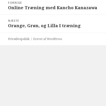
FORRIGE
Online Træning med Kancho Kanazawa
Forrige
indlæg:
NÆSTE
Orange, Grøn, og Lilla I træning
Næste
indlæg:
Privatlivspolitik
Drevet af WordPress