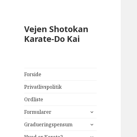
Vejen Shotokan
Karate-Do Kai
Forside
Privatlivspolitik
Ordliste
udvid
Formularer
undermenu
udvid
Gradueringspensum
undermenu
udvid