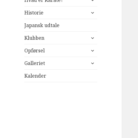
Hvad er Karate?
undermenu
udvid
Historie
undermenu
Japansk udtale
udvid
Klubben
undermenu
udvid
Opførsel
undermenu
udvid
Galleriet
undermenu
Kalender