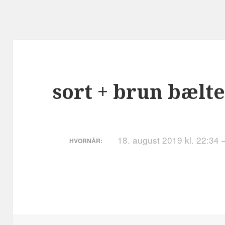
sort + brun bælt
18. august 2019 kl. 22:34 
HVORNÅR: