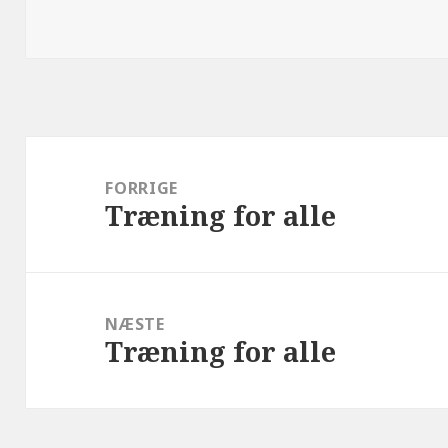
Indlægsnavigation
FORRIGE
Træning for alle
Forrige
indlæg:
NÆSTE
Træning for alle
Næste
indlæg: