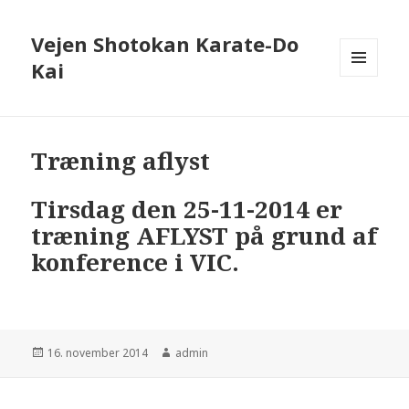
Vejen Shotokan Karate-Do
Kai
MENU
OG
WIDGETS
Træning aflyst
Tirsdag den 25-11-2014 er
træning AFLYST på grund af
konference i VIC.
Udgivet
Forfatter
16. november 2014
admin
i