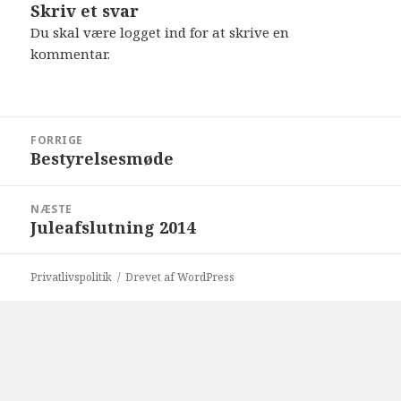
Skriv et svar
Du skal være
logget ind
for at skrive en
kommentar.
Indlægsnavigation
FORRIGE
Bestyrelsesmøde
Forrige
indlæg:
NÆSTE
Juleafslutning 2014
Næste
indlæg:
Privatlivspolitik
Drevet af WordPress