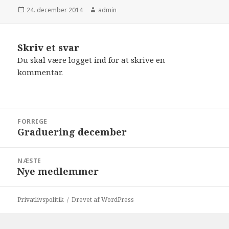
Udgivet
Forfatter
24. december 2014
admin
i
Skriv et svar
Du skal være
logget ind
for at skrive en
kommentar.
Indlægsnavigation
FORRIGE
Graduering december
Forrige
indlæg:
NÆSTE
Nye medlemmer
Næste
indlæg:
Privatlivspolitik
Drevet af WordPress