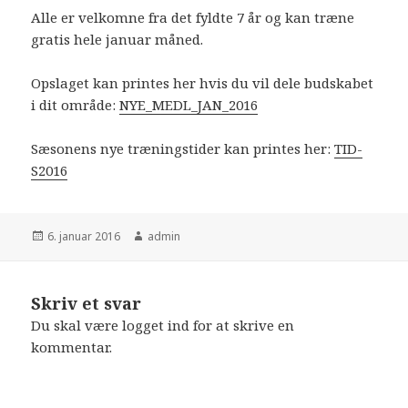
Alle er velkomne fra det fyldte 7 år og kan træne
gratis hele januar måned.
Opslaget kan printes her hvis du vil dele budskabet
i dit område:
NYE_MEDL_JAN_2016
Sæsonens nye træningstider kan printes her:
TID-
S2016
Udgivet
Forfatter
6. januar 2016
admin
i
Skriv et svar
Du skal være
logget ind
for at skrive en
kommentar.