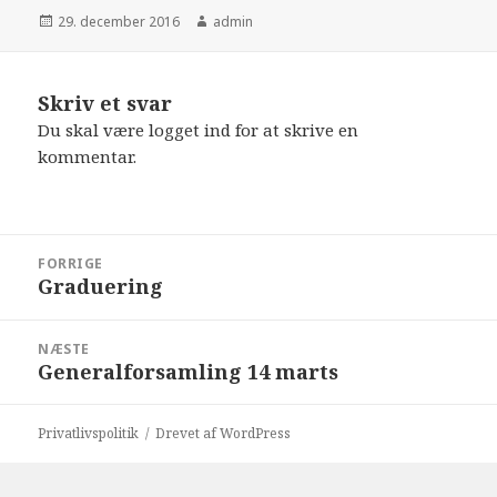
Udgivet
Forfatter
29. december 2016
admin
i
Skriv et svar
Du skal være
logget ind
for at skrive en
kommentar.
Indlægsnavigation
FORRIGE
Graduering
Forrige
indlæg:
NÆSTE
Generalforsamling 14 marts
Næste
indlæg:
Privatlivspolitik
Drevet af WordPress