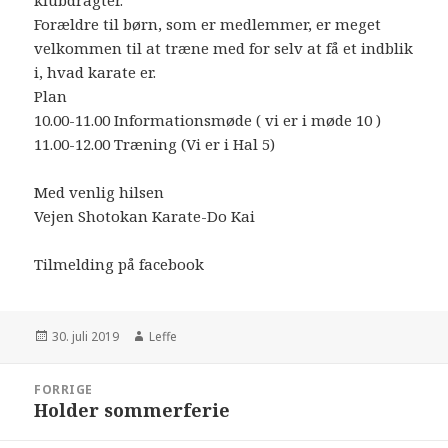
klubdragter.
Forældre til børn, som er medlemmer, er meget
velkommen til at træne med for selv at få et indblik
i, hvad karate er.
Plan
10.00-11.00 Informationsmøde ( vi er i møde 10 )
11.00-12.00 Træning (Vi er i Hal 5)
Med venlig hilsen
Vejen Shotokan Karate-Do Kai
Tilmelding på facebook
Udgivet
Forfatter
30. juli 2019
Leffe
i
Indlægsnavigation
FORRIGE
Holder sommerferie
Forrige
indlæg: