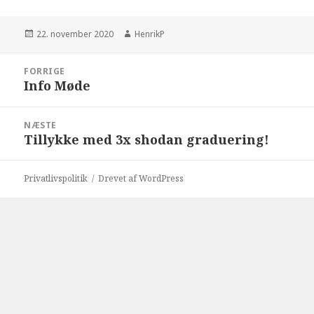
Udgivet
Forfatter
22. november 2020
HenrikP
i
Indlægsnavigation
FORRIGE
Info Møde
Forrige
indlæg:
NÆSTE
Tillykke med 3x shodan graduering!
Næste
indlæg:
Privatlivspolitik
Drevet af WordPress