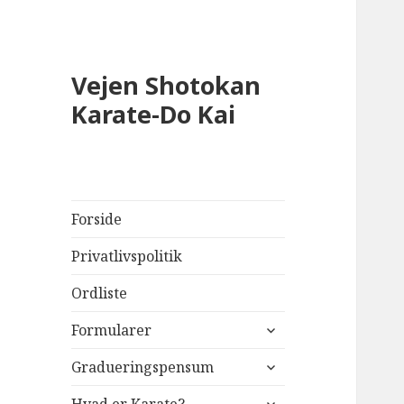
Vejen Shotokan
Karate-Do Kai
Forside
Privatlivspolitik
Ordliste
udvid
Formularer
undermenu
udvid
Gradueringspensum
undermenu
udvid