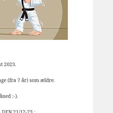
st 2023.
nge (fra 7 år) som ældre.
ned :-).
DEN 21/12-23 :