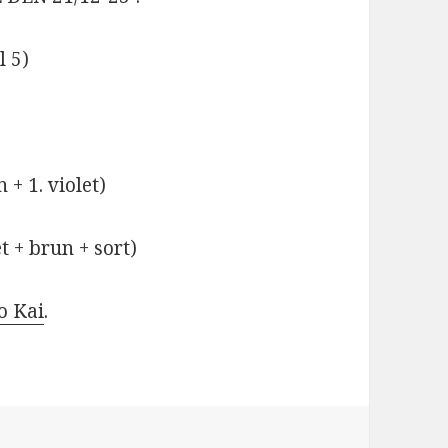
 5)
 + 1. violet)
et + brun + sort)
o Kai
.