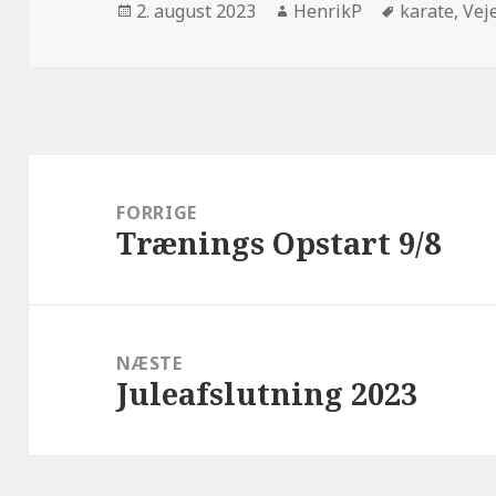
Udgivet
Forfatter
Tags
2. august 2023
HenrikP
karate
,
Vej
i
Indlægsnavigation
FORRIGE
Trænings Opstart 9/8
Forrige
indlæg:
NÆSTE
Juleafslutning 2023
Næste
indlæg: