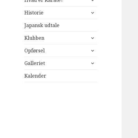
Hvad er Karate?
undermenu
udvid
Historie
undermenu
Japansk udtale
udvid
Klubben
undermenu
udvid
Opførsel
undermenu
udvid
Galleriet
undermenu
Kalender