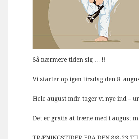
Så nærmere tiden sig … !!
Vi starter op igen tirsdag den 8. augu
Hele august mdr. tager vi nye ind – u
Det er gratis at træne med i august må
TRÆNINGSTIDER FRA DEN 8/8-23 TIL 