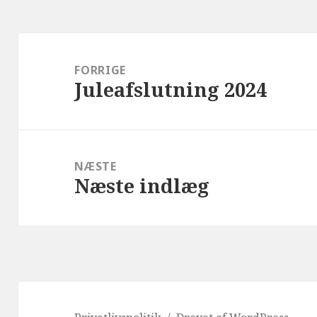
Indlægsnavigation
FORRIGE
Juleafslutning 2024
Forrige
indlæg:
NÆSTE
Næste indlæg
Næste
indlæg: