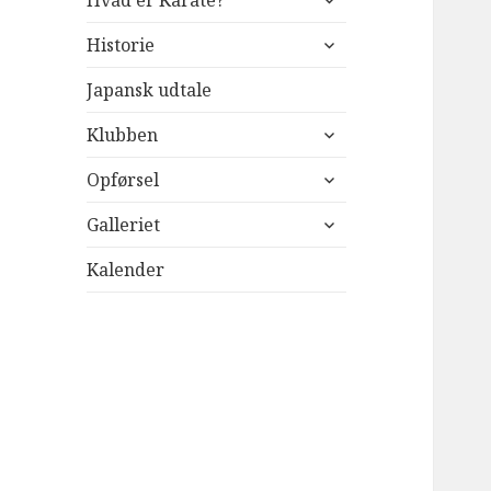
Hvad er Karate?
undermenu
udvid
Historie
undermenu
Japansk udtale
udvid
Klubben
undermenu
udvid
Opførsel
undermenu
udvid
Galleriet
undermenu
Kalender