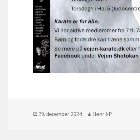
Udgivet
Forfatter
29. december 2024
HenrikP
i