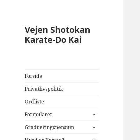
Vejen Shotokan
Karate-Do Kai
Forside
Privatlivspolitik
Ordliste
udvid
Formularer
undermenu
udvid
Gradueringspensum
undermenu
udvid