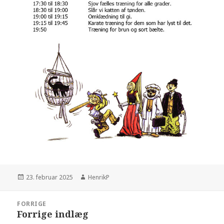
Udgivet
Forfatter
23. februar 2025
HenrikP
i
Indlægsnavigation
FORRIGE
Forrige indlæg
Forrige