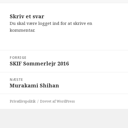
Skriv et svar
Du skal være
logget ind
for at skrive en
kommentar.
Indlægsnavigation
FORRIGE
SKIF Sommerlejr 2016
Forrige
indlæg:
NÆSTE
Murakami Shihan
Næste
indlæg:
Privatlivspolitik
Drevet af WordPress