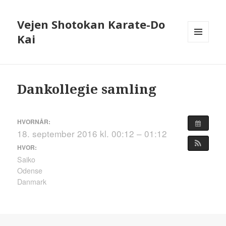
Vejen Shotokan Karate-Do
Kai
MENU
OG
WIDGETS
Dankollegie samling
HVORNÅR:
18. september 2016 kl. 00:12 – 01:12
HVOR:
Saiko
Odense
Danmark