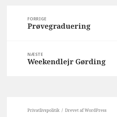
Indlægsnavigation
FORRIGE
Prøvegraduering
Forrige
indlæg:
NÆSTE
Weekendlejr Gørding
Næste
indlæg:
Privatlivspolitik
Drevet af WordPress