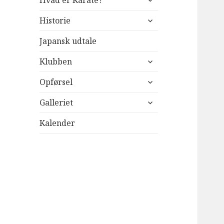
Hvad er Karate?
undermenu
udvid
Historie
undermenu
Japansk udtale
udvid
Klubben
undermenu
udvid
Opførsel
undermenu
udvid
Galleriet
undermenu
Kalender