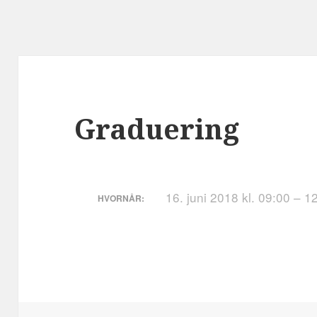
Graduering
16. juni 2018 kl. 09:00 – 1
HVORNÅR: