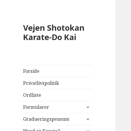
Vejen Shotokan
Karate-Do Kai
Forside
Privatlivspolitik
Ordliste
udvid
Formularer
undermenu
udvid
Gradueringspensum
undermenu
udvid