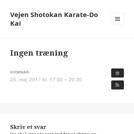
Vejen Shotokan Karate-Do
Kai
MENU
OG
WIDGETS
Ingen træning
HVORNÅR:
25. maj 2017 kl. 17:30 – 20:30
Skriv et svar