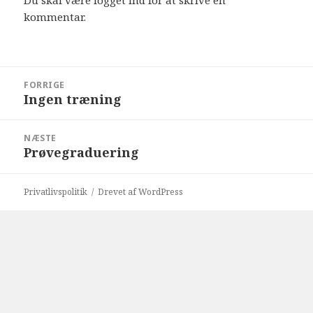
Du skal være
logget ind
for at skrive en
kommentar.
Indlægsnavigation
FORRIGE
Ingen træning
Forrige
indlæg:
NÆSTE
Prøvegraduering
Næste
indlæg:
Privatlivspolitik
Drevet af WordPress