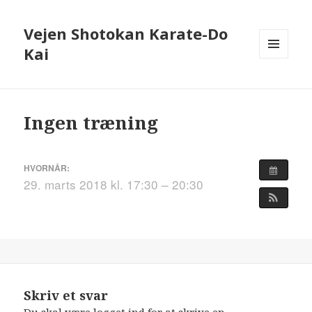
Vejen Shotokan Karate-Do
Kai
MENU
OG
WIDGETS
Ingen træning
HVORNÅR:
29. marts 2018 kl. 17:30 – 20:30
Skriv et svar