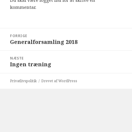
Du skal være
logget ind
for at skrive en
kommentar.
Indlægsnavigation
FORRIGE
Generalforsamling 2018
Forrige
indlæg:
NÆSTE
Ingen træning
Næste
indlæg:
Privatlivspolitik
Drevet af WordPress