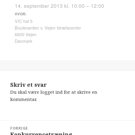
14. september 2013 kl. 10:00 – 12:00
HVOR:
VIC hal 5
Boulevarden v. Vejen Idrætscenter
6600 Vejen
Danmark
Skriv et svar
Du skal være
logget ind
for at skrive en
kommentar.
Indlægsnavigation
FORRIGE
Konkurrencetræning
Forrige