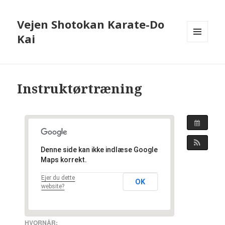
Vejen Shotokan Karate-Do
Kai
MENU
OG
WIDGETS
Instruktørtræning
Denne side kan ikke indlæse Google
Maps korrekt.
Ejer du dette
OK
website?
HVORNÅR: