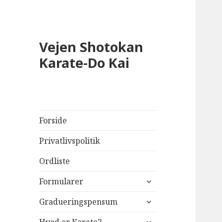
Vejen Shotokan
Karate-Do Kai
Forside
Privatlivspolitik
Ordliste
udvid
Formularer
undermenu
udvid
Gradueringspensum
undermenu
udvid