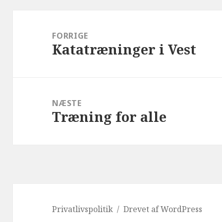
Indlægsnavigation
FORRIGE
Katatræninger i Vest
Forrige
indlæg:
NÆSTE
Træning for alle
Næste
indlæg:
Privatlivspolitik
Drevet af WordPress