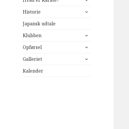
Hvad er Karate?
undermenu
udvid
Historie
undermenu
Japansk udtale
udvid
Klubben
undermenu
udvid
Opførsel
undermenu
udvid
Galleriet
undermenu
Kalender