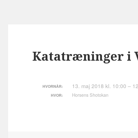
Katatræninger i 
13. maj 2018 kl. 10:00 – 1
HVORNÅR:
Horsens Shotokan
HVOR: