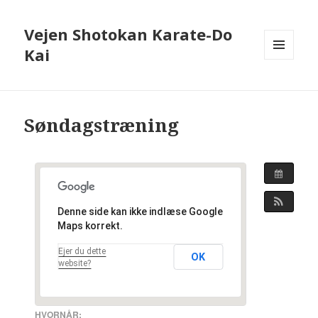
Vejen Shotokan Karate-Do
Kai
MENU
OG
WIDGETS
Søndagstræning
Denne side kan ikke indlæse Google
Maps korrekt.
Ejer du dette
OK
website?
HVORNÅR: