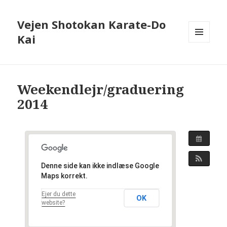
Vejen Shotokan Karate-Do
Kai
MENU
OG
WIDGETS
Weekendlejr/graduering
2014
Denne side kan ikke indlæse Google
Maps korrekt.
Ejer du dette
OK
website?