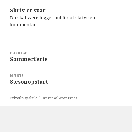
Skriv et svar
Du skal være
logget ind
for at skrive en
kommentar.
Indlægsnavigation
FORRIGE
Sommerferie
Forrige
indlæg:
NÆSTE
Sæsonopstart
Næste
indlæg:
Privatlivspolitik
Drevet af WordPress