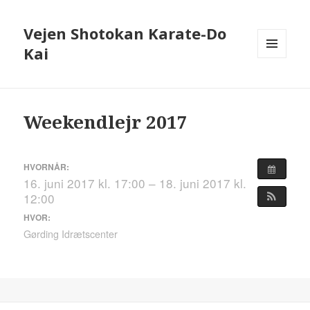
Vejen Shotokan Karate-Do
Kai
MENU
OG
WIDGETS
Weekendlejr 2017
HVORNÅR:
16. juni 2017 kl. 17:00 – 18. juni 2017 kl.
12:00
HVOR:
Gørding Idrætscenter