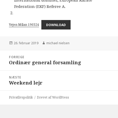
International dommer, European Karate
Federation (EKF) Referee A.
Vejen Milan 190324
DOWNLOAD
Udgivet
Forfatter
26. februar 2019
michael nielsen
i
Indlægsnavigation
FORRIGE
Ordinær general forsamling
Forrige
indlæg:
NÆSTE
Weekend lejr
Næste
indlæg:
Privatlivspolitik
Drevet af WordPress