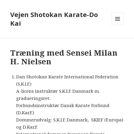
Vejen Shotokan Karate-Do
Kai
MENU
OG
WIDGETS
Træning med Sensei Milan
H. Nielsen
Dan Shotokan Karate International Federation
(S.K.I.F.)
A-licens instruktør S.K.I.F. Danmark m.
gradueringsret.
Forbundsinstruktør Dansk Karate Forbund
(D.Kar.F.)
Dommerudvalg: S.K.I.F. Danmark, SKIEF (Europa)
og D.Kar.F.