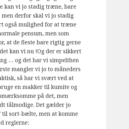
e kan vi jo stadig træne, bare
en derfor skal vi jo stadig
ert også mulighed for at træne
s normale pensum, men som
r, at de fleste bare rigtig gerne
det kan vi nu !Og der er sikkert
ng … og det har vi simpelthen
første mangler vi jo to måneders
aktisk, så har vi svært ved at
 bruge en makker til kumite og
 opmærksomme på det, men
lidt tålmodige. Det gælder jo
 til sort-bælte, men at komme
ed reglerne: