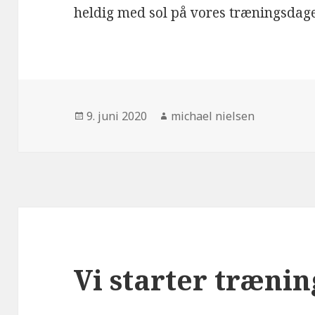
heldig med sol på vores træningsdage
Udgivet
Forfatter
9. juni 2020
michael nielsen
i
Vi starter trænin