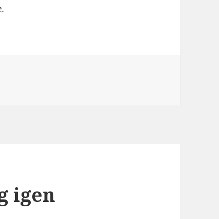
.
g igen