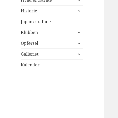
Hvad er Karate?
undermenu
udvid
Historie
undermenu
Japansk udtale
udvid
Klubben
undermenu
udvid
Opførsel
undermenu
udvid
Galleriet
undermenu
Kalender