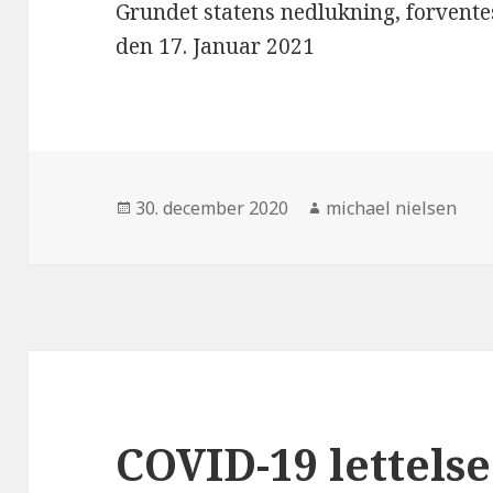
Grundet statens nedlukning, forventes
den 17. Januar 2021
Udgivet
Forfatter
30. december 2020
michael nielsen
i
COVID-19 lettelse