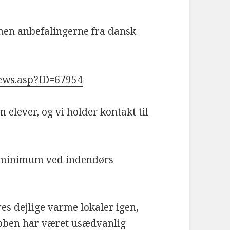
 men anbefalingerne fra dansk
news.asp?ID=67954
 elever, og vi holder kontakt til
et minimum ved indendørs
es dejlige varme lokaler igen,
lubben har været usædvanlig