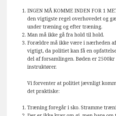
INGEN MÅ KOMME INDEN FOR 1 MET
den vigtigste regel overhovedet og gæ
under træning og efter træning.
Man må ikke gå fra hold til hold.
Forældre må ikke være i nærheden af
vigtigt, da politiet kan få en opfattels
del af forsamlingen. Bøden er 2500kr 
instruktører.
Vi forventer at politiet jævnligt komme
det praktiske:
Træning foregår i sko. Stramme trænin
Der er ikke krav om gi, men bare om tø