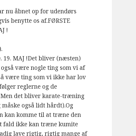
r nu åbnet op for udendørs
ligvis benytte os af.FØRSTE
J !
.
9. MAJ !Det bliver (næsten)
 også være nogle ting som vi af
så være ting som vi ikke har lov
e følger reglerne og de
 Men det bliver karate-træning
g måske også lidt hårdt).Og
en kan komme til at træne den
ert fald ikke kan træne kumite
adig lave rigtig, rigtig mange af