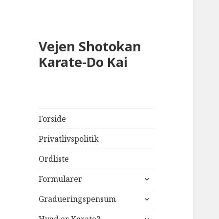
Vejen Shotokan
Karate-Do Kai
Forside
Privatlivspolitik
Ordliste
udvid
Formularer
undermenu
udvid
Gradueringspensum
undermenu
udvid