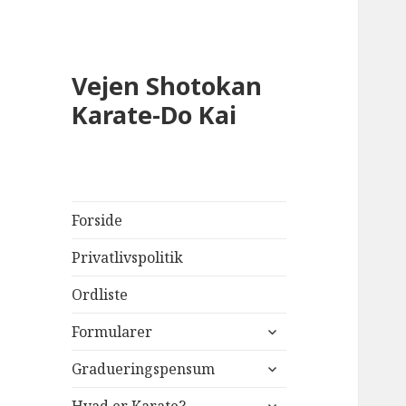
Vejen Shotokan
Karate-Do Kai
Forside
Privatlivspolitik
Ordliste
udvid
Formularer
undermenu
udvid
Gradueringspensum
undermenu
udvid