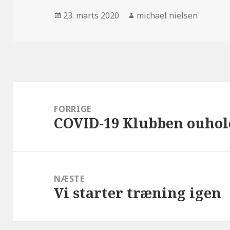
Udgivet
Forfatter
23. marts 2020
michael nielsen
i
Indlægsnavigation
FORRIGE
COVID-19 Klubben ouhol
Forrige
indlæg:
NÆSTE
Vi starter træning igen
Næste
indlæg: