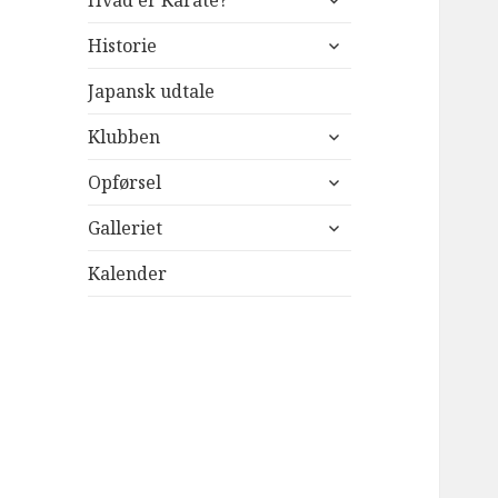
Hvad er Karate?
undermenu
udvid
Historie
undermenu
Japansk udtale
udvid
Klubben
undermenu
udvid
Opførsel
undermenu
udvid
Galleriet
undermenu
Kalender