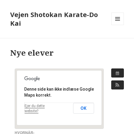
Vejen Shotokan Karate-Do
Kai
MENU
OG
WIDGETS
Nye elever
Denne side kan ikke indlæse Google
Maps korrekt.
Ejer du dette
OK
website?
HVORNÅR: