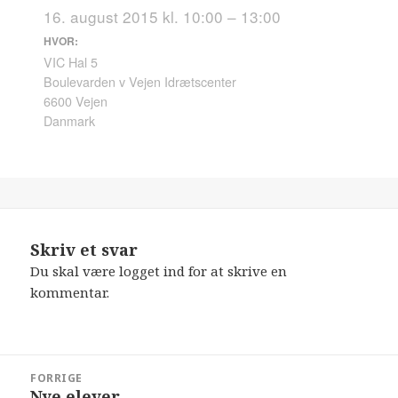
16. august 2015 kl. 10:00 – 13:00
HVOR:
VIC Hal 5
Boulevarden v Vejen Idrætscenter
6600 Vejen
Danmark
Skriv et svar
Du skal være
logget ind
for at skrive en
kommentar.
Indlægsnavigation
FORRIGE
Nye elever
Forrige