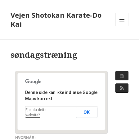
Vejen Shotokan Karate-Do
Kai
MENU
OG
WIDGETS
søndagstræning
Denne side kan ikke indlæse Google
Maps korrekt.
Ejer du dette
OK
website?
HVORNÅR: