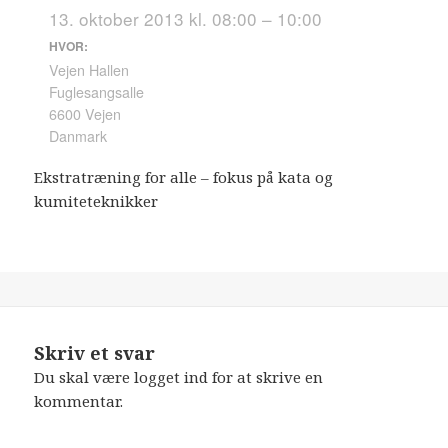
13. oktober 2013 kl. 08:00 – 10:00
HVOR:
Vejen Hallen
Fuglesangsalle
6600 Vejen
Danmark
Ekstratræning for alle – fokus på kata og
kumiteteknikker
Skriv et svar
Du skal være
logget ind
for at skrive en
kommentar.