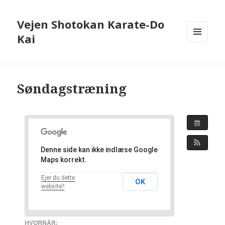
Vejen Shotokan Karate-Do
Kai
MENU
OG
WIDGETS
Søndagstræning
Denne side kan ikke indlæse Google
Maps korrekt.
Ejer du dette
OK
website?
HVORNÅR: