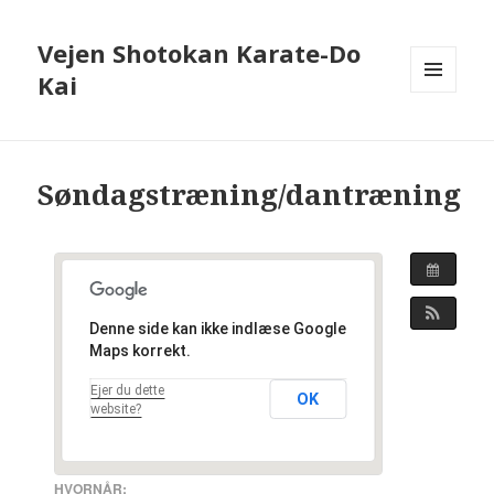
Vejen Shotokan Karate-Do
Kai
MENU
OG
WIDGETS
Søndagstræning/dantræning
Denne side kan ikke indlæse Google
Maps korrekt.
Ejer du dette
OK
website?
HVORNÅR: