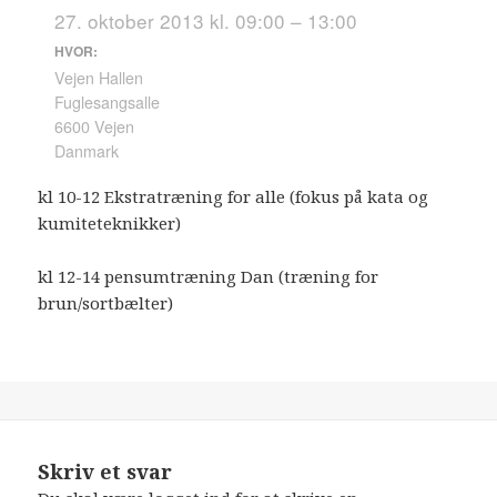
27. oktober 2013 kl. 09:00 – 13:00
HVOR:
Vejen Hallen
Fuglesangsalle
6600 Vejen
Danmark
kl 10-12 Ekstratræning for alle (fokus på kata og
kumiteteknikker)
kl 12-14 pensumtræning Dan (træning for
brun/sortbælter)
Skriv et svar